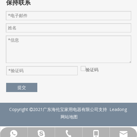
保持联系
提交
Copyright
2021广东海伦宝家用电器有限公司支持
Leadong

网站地图
+86-757-29293951
+86-18138387776
+86-18138387776
hlb3@helenbo.cn
amy.ou88