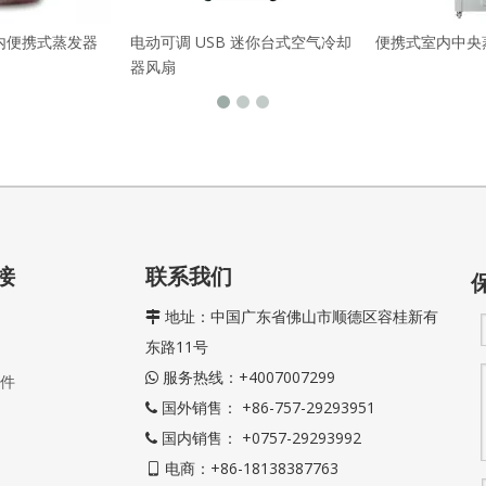
室内便携式蒸发器
电动可调 USB 迷你台式空气冷却
便携式室内中央
器风扇
接
联系我们
地址：中国广东省佛山市顺德区容桂新有

东路11号
服务热线：+4007007299

件
国外销售： +86-757-29293951

国内销售： +0757-29293992

电商：+86-18138387763
