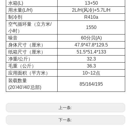
水箱(L)
13+50
用水量(L/H)
2L/H(风冷)+5.7L/H
制冷剂
R410a
空气循环量（立方米/
1550
小时）
噪音
60分贝(A)
身体尺寸（厘米）
47.9*47.8*129.5
纸箱尺寸（厘米）
51.5*51.4*133
净重/公斤）
32.3
毛重（公斤）
36.3
应用面积（平方米）
10~12点
装载数量
85/164/195
(20'/40'/40'总部)
上一条:
下一条: