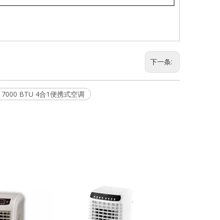
下一条:
7000 BTU 4合1便携式空调
20L 家用交流
带蜂窝