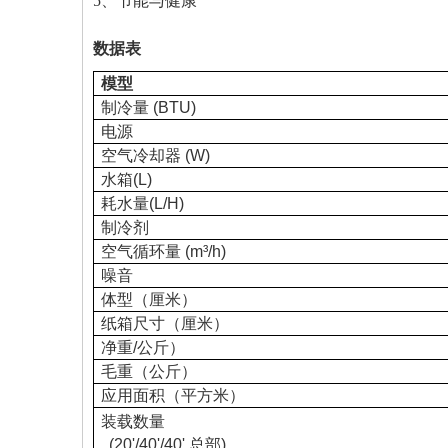
5、节能与健康
数据表
模型
制冷量 (BTU)
电源
空气冷却器 (W)
水箱(L)
耗水量(L/H)
制冷剂
空气循环量 (m³/h)
噪音
体型（厘米）
纸箱尺寸（厘米）
净重/公斤）
毛重（公斤）
应用面积（平方米）
装载数量
(20'/40'/40' 总部)