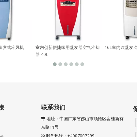
音蒸发式冷风机
室内创新便捷家用蒸发器空气冷却
16L室内吹蒸发
器 40L
接
联系我们
地址：中国广东省佛山市顺德区容桂新有

东路11号
服务热线：+4007007299

件