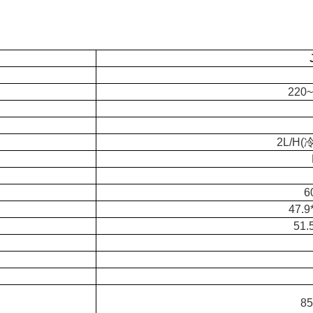
220~
2L/H(
6
47.9
51.
85