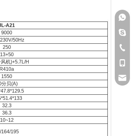
+86-18
JL-A21
amy.ou
9000
230V/50Hz
+86-757
250
13+50
冷风机)+5.7L/H
+86-18
R410a
1550
hlb3@he
0分贝(A)
*47.8*129.5
5*51.4*133
32.3
36.3
10~12
/164/195